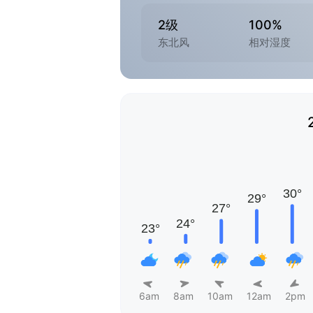
2级
100%
东北风
相对湿度
6am
8am
10am
12am
2pm