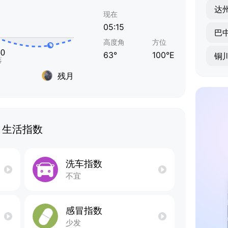
达
现在
05:15
巴
高度角
方位
63°
100°E
铜
残月
生活指数
洗车指数
不宜
感冒指数
少发