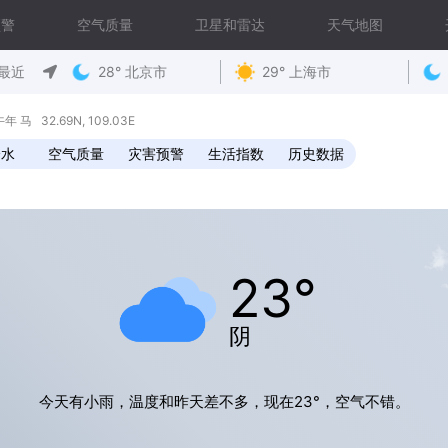
预警
空气质量
卫星和雷达
天气地图
最近
28° 北京市
29° 上海市
马 32.69N, 109.03E
降水
空气质量
灾害预警
生活指数
历史数据
23°
阴
今天有小雨，温度和昨天差不多，现在23°，空气不错。