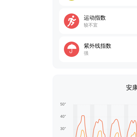
运动指数
较不宜
紫外线指数
强
安