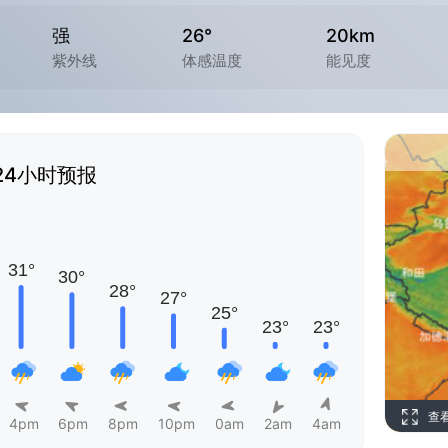
强
26°
20km
紫外线
体感温度
能见度
24小时预报
查
4pm
6pm
8pm
10pm
0am
2am
4am