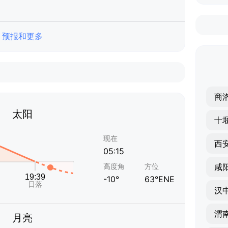
预报和更多
商
太阳
十
现在
西
05:15
高度角
方位
咸
-10°
63°ENE
汉
渭
月亮