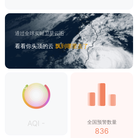
通过全球实时卫星云图
看看你头顶的云
飘到哪里去了
AQI -
全国预警数量
836