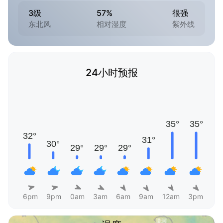
3级
57%
很强
东北风
相对湿度
紫外线
24小时预报
6pm
9pm
0am
3am
6am
9am
12am
3pm