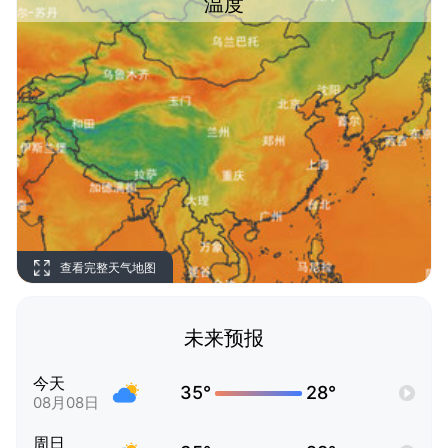
温度
查看完整天气地图
未来预报
今天
35°
28°
08月08日
周日