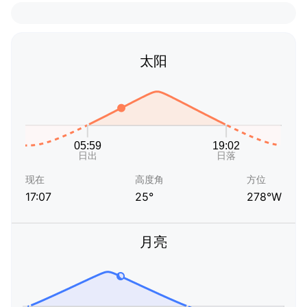
太阳
现在
高度角
方位
17:07
25°
278°W
月亮