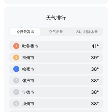
天气排行
今日最高温
空气质量
24小时降水量
41°
吐鲁番市
1
39°
福州市
2
38°
哈密市
3
38°
张掖市
4
38°
宁德市
5
38°
漳州市
6