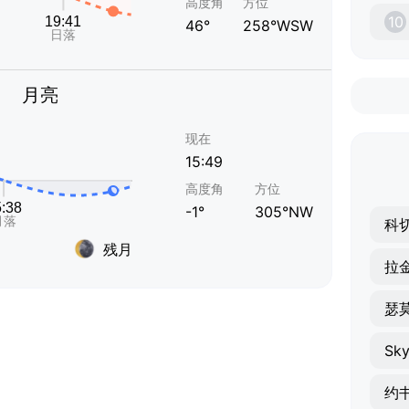
高度角
方位
10
46°
258°WSW
月亮
现在
15:49
高度角
方位
-1°
305°NW
科
残月
拉
瑟
Sky
约