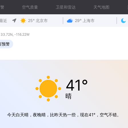
预警
空气质量
卫星和雷达
天气地图
最近
25° 北京市
29° 上海市
72N, -116.22W
害预警
41°
晴
今天白天晴，夜晚晴，比昨天热一些，现在41°，空气不错。