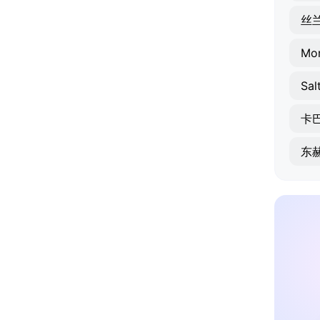
丝
Mor
Sal
卡
东