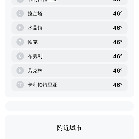
46°
拉金塔
5
46°
水晶镇
6
46°
帕克
7
46°
布劳利
8
46°
劳克林
9
46°
卡利帕特里亚
10
附近城市