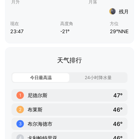
残月
现在
高度角
方位
23:47
-21°
29°NNE
天气排行
今日最高温
24小时降水量
47°
尼德尔斯
1
46°
布莱斯
2
46°
布尔海德市
3
46°
卡利帕特里亚
4