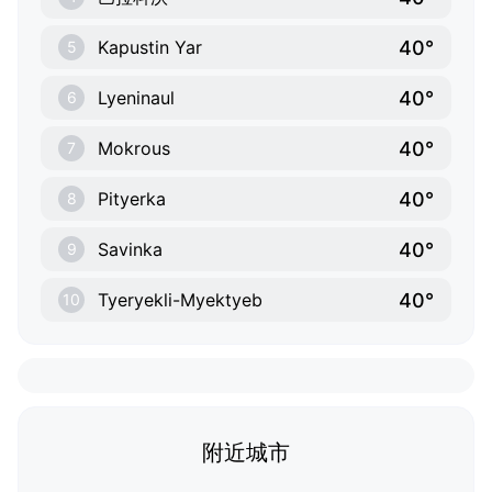
40°
Kapustin Yar
5
40°
Lyeninaul
6
40°
Mokrous
7
40°
Pityerka
8
40°
Savinka
9
40°
Tyeryekli-Myektyeb
10
附近城市