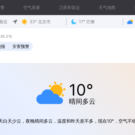
预警
空气质量
卫星和雷达
天气地图
最近
33° 北京市
17° 巴黎
65.31E
预报
灾害预警
10°
晴间多云
天白天少云，夜晚晴间多云，温度和昨天差不多，现在10°，空气不