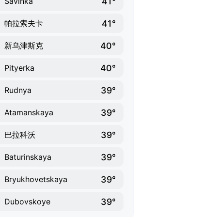
41°
Savinka
41°
帕拉索夫卡
40°
新乌津斯克
40°
Pityerka
39°
Rudnya
39°
Atamanskaya
39°
巴拉科沃
39°
Baturinskaya
39°
Bryukhovetskaya
39°
Dubovskoye