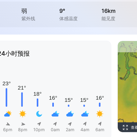
弱
9°
16km
紫外线
体感温度
能见度
24小时预报
查
6pm
8pm
10pm
0am
2am
4am
6am