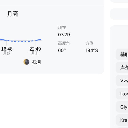
月亮
现在
07:29
高度角
方位
60°
184°S
基
残月
库
Vv
Iko
Gly
Kra