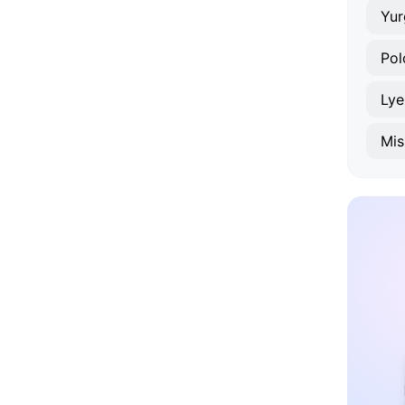
Yu
Pol
Lye
Mis