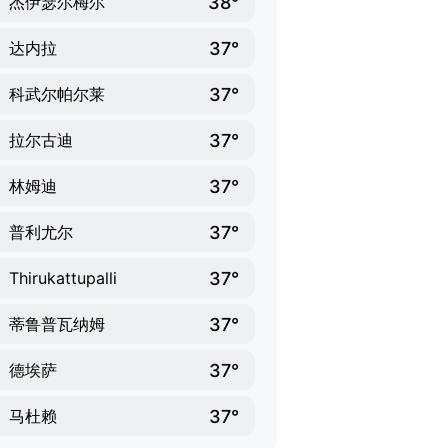
38°
杰伊瑟尔梅尔
37°
达内拉
37°
科武尔帕尔莱
37°
拉尔古迪
37°
林姆迪
37°
普利尤尔
37°
Thirukattupalli
37°
蒂鲁普瓦纳姆
37°
德埃萨
37°
马杜赖