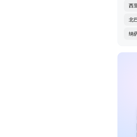
西
北
纳