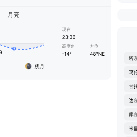
月亮
现在
23:36
高度角
方位
-14°
48°NE
塔
残月
噶
甘
达
库
米