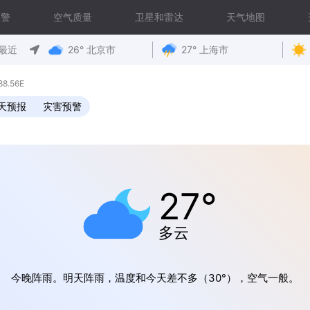
预警
空气质量
卫星和雷达
天气地图
最近
26° 北京市
27° 上海市
8.56E
0天预报
灾害预警
27°
多云
今晚阵雨。明天阵雨，温度和今天差不多（30°），空气一般。