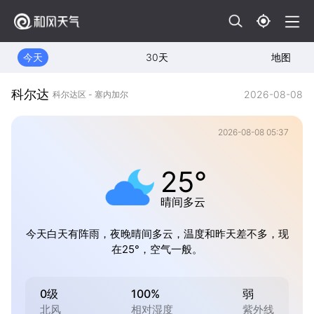
今天
30天
地图
科尔达
2026-08-08
科尔达区 - 塞内加尔
2026-08-08 05:37
25°
晴间多云
今天白天有阵雨，夜晚晴间多云，温度和昨天差不多，现
在25°，空气一般。
0级
100%
弱
北风
相对湿度
紫外线