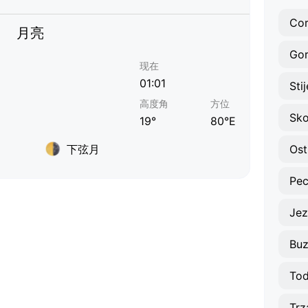
Cor
月亮
Gor
现在
01:01
Sti
高度角
方位
Sko
19°
80°E
下弦月
Ost
Pec
Jez
Bu
To
Trz