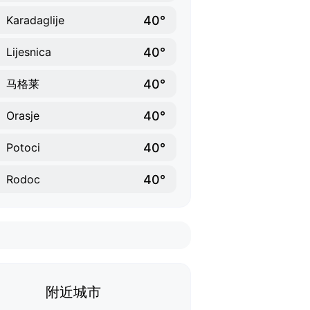
40°
Karadaglije
40°
Lijesnica
40°
马格莱
40°
Orasje
40°
Potoci
40°
Rodoc
附近城市