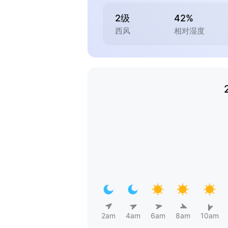
2级
42%
西风
相对湿度
2am
4am
6am
8am
10am