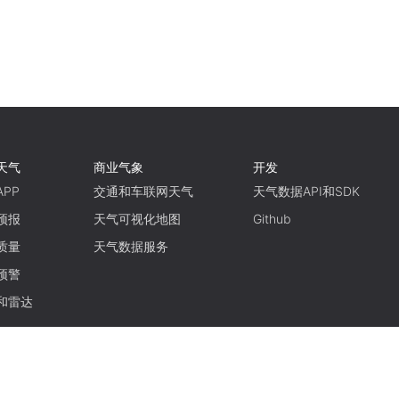
天气
商业气象
开发
PP
交通和车联网天气
天气数据API和SDK
预报
天气可视化地图
Github
质量
天气数据服务
预警
和雷达
使用条款
隐私政策
京ICP备15048401号-11
京公网安备11010