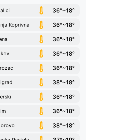
36°~18°
alici
36°~18°
nja Koprivna
36°~18°
jena
36°~18°
kovi
36°~18°
rozac
38°~18°
igrad
36°~18°
erski
36°~18°
zim
38°~18°
dorovo
37°~19°
acka Rastela