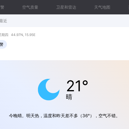
预警
空气质量
卫星和雷达
天气地图
最近
 44.97N, 15.95E
警
21°
晴
今晚晴。明天热，温度和昨天差不多（36°），空气不错。