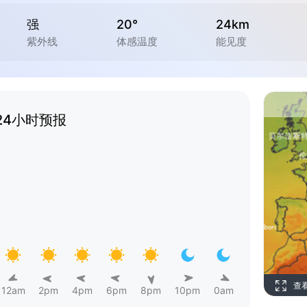
强
20°
24km
紫外线
体感温度
能见度
24小时预报
查
12am
2pm
4pm
6pm
8pm
10pm
0am