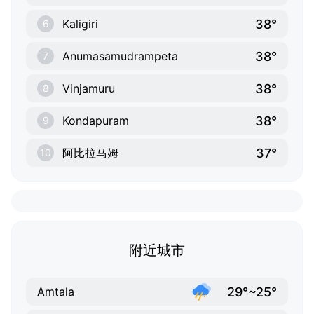
38°
Kaligiri
6
38°
Anumasamudrampeta
7
38°
Vinjamuru
8
38°
Kondapuram
9
37°
阿比拉马姆
10
附近城市
29°~25°
Amtala