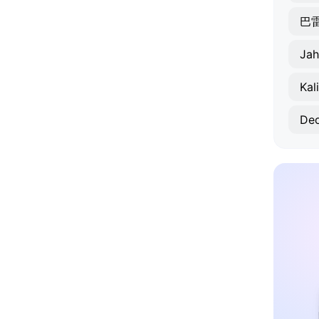
巴
Ja
Kal
Deo