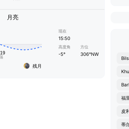
月亮
现在
15:50
高度角
方位
-5°
306°NW
Bil
残月
Khu
Bar
福
皮
蒂