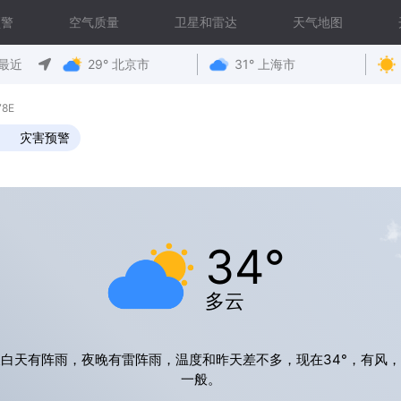
预警
空气质量
卫星和雷达
天气地图
最近
29° 北京市
31° 上海市
78E
灾害预警
34°
多云
白天有阵雨，夜晚有雷阵雨，温度和昨天差不多，现在34°，有风
一般。