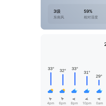
3级
59%
东南风
相对湿度
4pm
6pm
8pm
10pm
0am