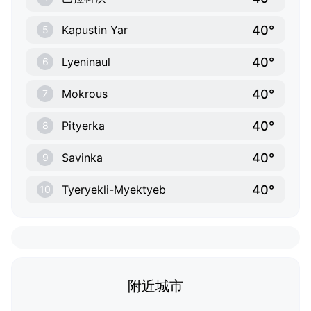
40°
Kapustin Yar
5
40°
Lyeninaul
6
40°
Mokrous
7
40°
Pityerka
8
40°
Savinka
9
40°
Tyeryekli-Myektyeb
10
附近城市