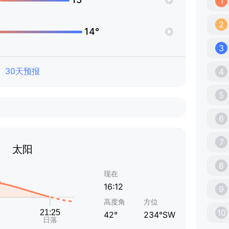
1
2
14°
3
30天预报
4
5
6
7
太阳
8
现在
16:12
9
高度角
方位
10
42°
234°SW