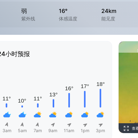
弱
16°
24km
紫外线
体感温度
能见度
24小时预报
查
3am
5am
7am
9am
11am
1pm
3pm