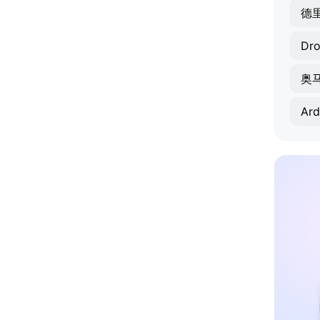
德
Dr
奥
Ard