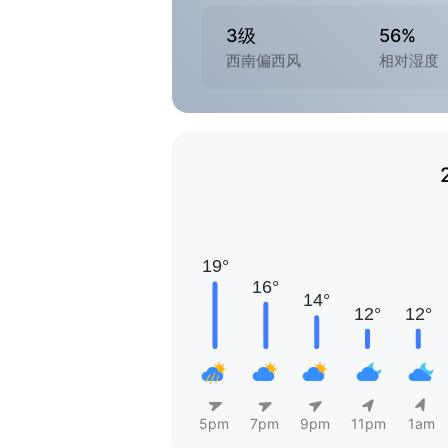
3级
56%
西南偏西风
相对湿度
5pm
7pm
9pm
11pm
1am