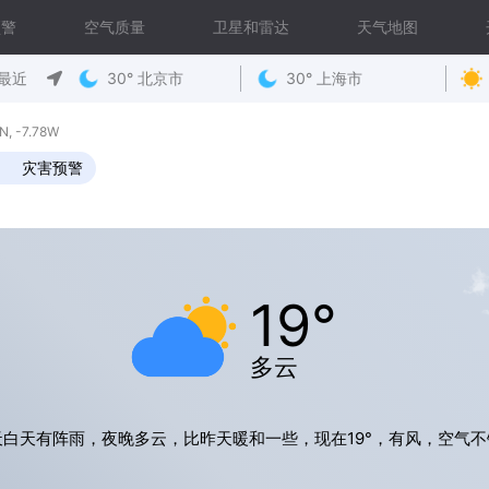
预警
空气质量
卫星和雷达
天气地图
最近
30° 北京市
30° 上海市
 -7.78W
灾害预警
19°
多云
天白天有阵雨，夜晚多云，比昨天暖和一些，现在19°，有风，空气不