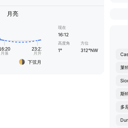
月亮
现在
16:12
高度角
方位
1°
312°NW
Cas
下弦月
莱
Sio
斯
多
Dun