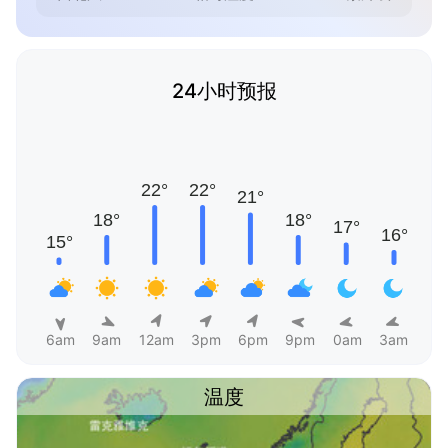
24小时预报
6am
9am
12am
3pm
6pm
9pm
0am
3am
温度