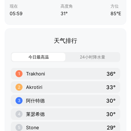
现在
高度角
方位
05:59
31°
85°E
天气排行
今日最高温
24小时降水量
36°
Trakhoni
1
33°
Akrotiri
2
30°
阿什特德
3
30°
莱瑟希德
4
29°
Stone
5