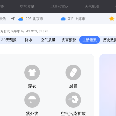
预警
空气质量
卫星和雷达
天气地图
最近
29° 北京市
31° 上海市
六 丙午年 马 43.92N, 81.32E
30天预报
降水
空气质量
灾害预警
生活指数
历史数
穿衣
感冒
紫外线
空气污染扩散