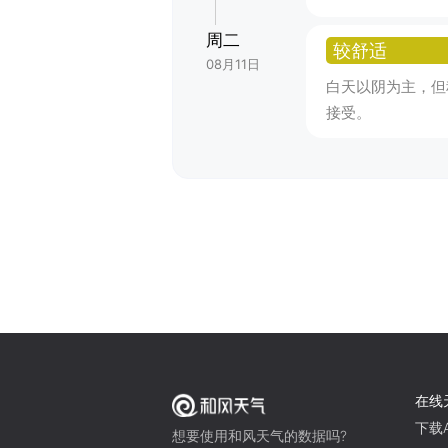
周二
较舒适
08月11日
白天以阴为主，但
接受。
在线
下载A
想要使用和风天气的数据吗?