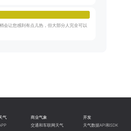
稍会让您感到有点儿热，但大部分人完全可以
天气
商业气象
开发
PP
交通和车联网天气
天气数据API和SDK