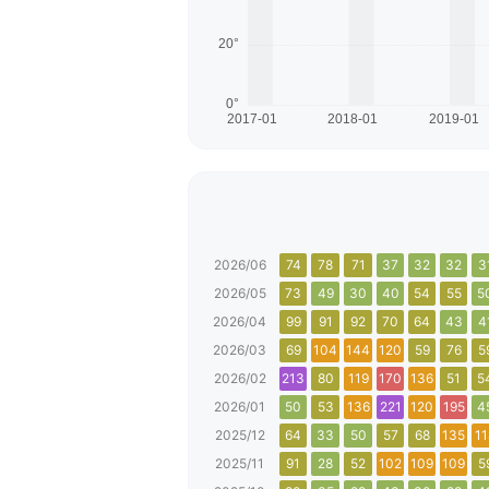
2026/06
74
78
71
37
32
32
3
2026/05
73
49
30
40
54
55
5
2026/04
99
91
92
70
64
43
4
2026/03
69
104
144
120
59
76
5
2026/02
213
80
119
170
136
51
5
2026/01
50
53
136
221
120
195
4
2025/12
64
33
50
57
68
135
11
2025/11
91
28
52
102
109
109
5