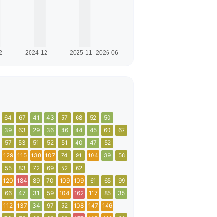
64
67
41
43
57
68
52
50
39
63
29
36
46
44
45
60
67
57
53
51
52
51
40
47
52
129
115
138
107
74
91
104
39
58
55
83
72
69
52
62
120
184
89
70
109
109
61
65
99
66
47
31
59
104
162
117
85
35
112
137
34
97
52
108
147
146