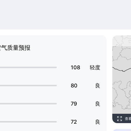
空气质量预报
108
轻度
80
良
79
良
查
72
良