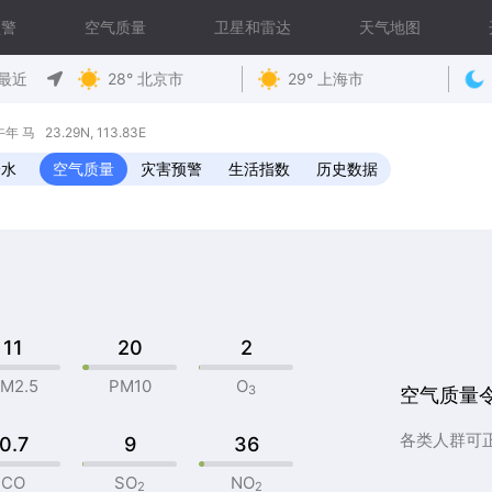
预警
空气质量
卫星和雷达
天气地图
最近
28° 北京市
29° 上海市
马 23.29N, 113.83E
降水
空气质量
灾害预警
生活指数
历史数据
11
20
2
M2.5
PM10
O
3
空气质量
各类人群可
0.7
9
36
CO
SO
NO
2
2