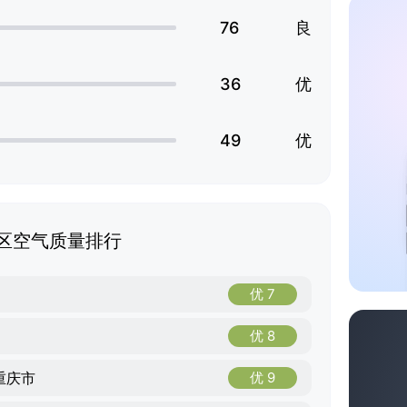
76
良
36
优
49
优
区空气质量排行
优 7
优 8
重庆市
优 9